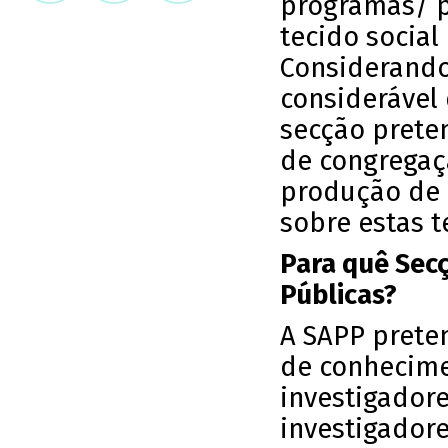
programas/ p
tecido socia
Considerando
considerável
secção prete
de congregaç
produção de i
sobre estas t
Para quê Secç
Públicas?
A SAPP prete
de conhecime
investigadores
investigador