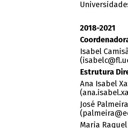
Universidade
2018-2021
Coordenadora
Isabel Camis
(isabelc@fl.u
Estrutura Dir
Ana Isabel Xav
(
ana.isabel.x
José Palmeir
(
palmeira@e
Maria Raquel 