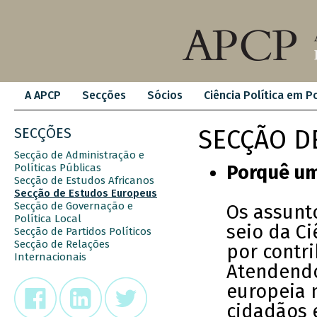
A APCP
Secções
Sócios
Ciência Política em P
SECÇÕES
SECÇÃO D
Secção de Administração e
Políticas Públicas
Porquê um
Secção de Estudos Africanos
Secção de Estudos Europeus
Secção de Governação e
Os assunt
Política Local
seio da Ci
Secção de Partidos Políticos
Secção de Relações
por contri
Internacionais
Atendendo
europeia n
cidadãos 