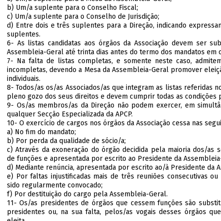
b) Um/a suplente para o Conselho Fiscal;
c) Um/a suplente para o Conselho de Jurisdição;
d) Entre dois e três suplentes para a Direção, indicando expres
suplentes.
6- As listas candidatas aos órgãos da Associação devem ser su
Assembleia-Geral até trinta dias antes do termo dos mandatos em 
7- Na falta de listas completas, e somente neste caso, admitem-
incompletas, devendo a Mesa da Assembleia-Geral promover eleiçã
individuais.
8- Todos/as os/as Associados/as que integram as listas referidas 
pleno gozo dos seus direitos e devem cumprir todas as condições p
9- Os/as membros/as da Direção não podem exercer, em simultâ
qualquer Secção Especializada da APCP.
10- O exercício de cargos nos órgãos da Associação cessa nas segui
a) No fim do mandato;
b) Por perda da qualidade de sócio/a;
c) Através da exoneração do órgão decidida pela maioria dos/as
de funções e apresentada por escrito ao Presidente da Assembleia
d) Mediante renúncia, apresentada por escrito ao/à Presidente da 
e) Por faltas injustificadas mais de três reuniões consecutivas ou
sido regularmente convocado;
f) Por destituição do cargo pela Assembleia-Geral.
11- Os/as presidentes de órgãos que cessem funções são substitu
presidentes ou, na sua falta, pelos/as vogais desses órgãos qu
eleita.