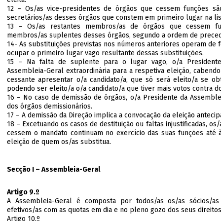
12 – Os/as vice-presidentes de órgãos que cessem funções são
secretários/as desses órgãos que constem em primeiro lugar na list
13 – Os/as restantes membros/as de órgãos que cessem fun
membros/as suplentes desses órgãos, segundo a ordem de preced
14- As substituições previstas nos números anteriores operam de 
ocupar o primeiro lugar vago resultante dessas substituições.
15 – Na falta de suplente para o lugar vago, o/a President
Assembleia-Geral extraordinária para a respetiva eleição, cabend
cessante apresentar o/a candidato/a, que só será eleito/a se obt
podendo ser eleito/a o/a candidato/a que tiver mais votos contra do
16 – No caso de demissão de órgãos, o/a Presidente da Assemblei
dos órgãos demissionários.
17 – A demissão da Direção implica a convocação da eleição antecip
18 – Excetuando os casos de destituição ou faltas injustificadas, o
cessem o mandato continuam no exercício das suas funções até à
eleição de quem os/as substitua.
Secção I – Assembleia-Geral
Artigo 9.º
A Assembleia-Geral é composta por todos/as os/as sócios/as 
efetivos/as com as quotas em dia e no pleno gozo dos seus direitos
Artigo 10.º