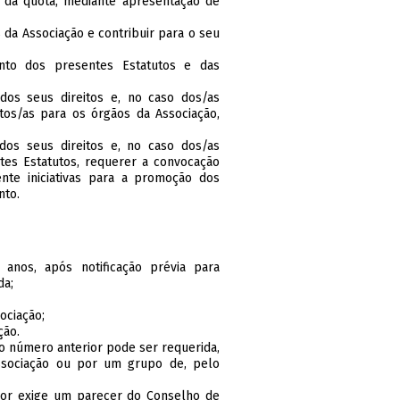
l da quota, mediante apresentação de
 da Associação e contribuir para o seu
nto dos presentes Estatutos e das
dos seus direitos e, no caso dos/as
tos/as para os órgãos da Associação,
dos seus direitos e, no caso dos/as
es Estatutos, requerer a convocação
nte iniciativas para a promoção dos
nto.
 anos, após notificação prévia para
da;
ociação;
ção.
do número anterior pode ser requerida,
ssociação ou por um grupo de, pelo
ior exige um parecer do Conselho de