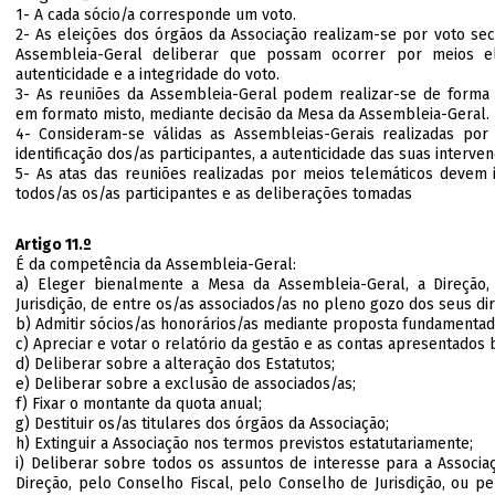
1- A cada sócio/a corresponde um voto.
2- As eleições dos órgãos da Associação realizam-se por voto sec
Assembleia-Geral deliberar que possam ocorrer por meios el
autenticidade e a integridade do voto.
3- As reuniões da Assembleia-Geral podem realizar-se de forma 
em formato misto, mediante decisão da Mesa da Assembleia-Geral.
4- Consideram-se válidas as Assembleias-Gerais realizadas po
identificação dos/as participantes, a autenticidade das suas interve
5- As atas das reuniões realizadas por meios telemáticos devem in
todos/as os/as participantes e as deliberações tomadas
Artigo 11.º
É da competência da Assembleia-Geral:
a) Eleger bienalmente a Mesa da Assembleia-Geral, a Direção
Jurisdição, de entre os/as associados/as no pleno gozo dos seus dir
b) Admitir sócios/as honorários/as mediante proposta fundamentad
c) Apreciar e votar o relatório da gestão e as contas apresentados
d) Deliberar sobre a alteração dos Estatutos;
e) Deliberar sobre a exclusão de associados/as;
f) Fixar o montante da quota anual;
g) Destituir os/as titulares dos órgãos da Associação;
h) Extinguir a Associação nos termos previstos estatutariamente;
i) Deliberar sobre todos os assuntos de interesse para a Associ
Direção, pelo Conselho Fiscal, pelo Conselho de Jurisdição, ou p