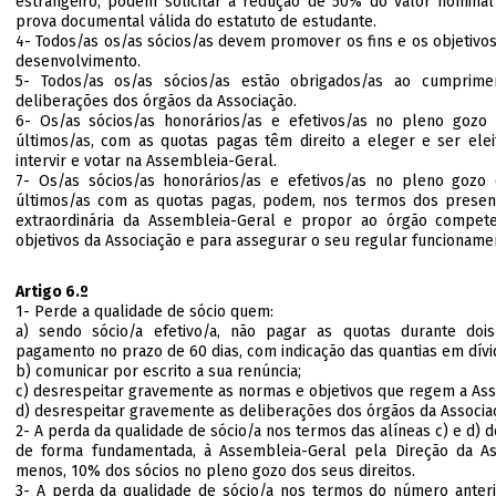
estrangeiro, podem solicitar a redução de 50% do valor nomina
prova documental válida do estatuto de estudante.
4- Todos/as os/as sócios/as devem promover os fins e os objetivos
desenvolvimento.
5- Todos/as os/as sócios/as estão obrigados/as ao cumprime
deliberações dos órgãos da Associação.
6- Os/as sócios/as honorários/as e efetivos/as no pleno gozo 
últimos/as, com as quotas pagas têm direito a eleger e ser elei
intervir e votar na Assembleia-Geral.
7- Os/as sócios/as honorários/as e efetivos/as no pleno gozo 
últimos/as com as quotas pagas, podem, nos termos dos present
extraordinária da Assembleia-Geral e propor ao órgão compete
objetivos da Associação e para assegurar o seu regular funcioname
Artigo 6.º
1- Perde a qualidade de sócio quem:
a) sendo sócio/a efetivo/a, não pagar as quotas durante dois
pagamento no prazo de 60 dias, com indicação das quantias em dívi
b) comunicar por escrito a sua renúncia;
c) desrespeitar gravemente as normas e objetivos que regem a Ass
d) desrespeitar gravemente as deliberações dos órgãos da Associa
2- A perda da qualidade de sócio/a nos termos das alíneas c) e d) 
de forma fundamentada, à Assembleia-Geral pela Direção da A
menos, 10% dos sócios no pleno gozo dos seus direitos.
3- A perda da qualidade de sócio/a nos termos do número anter