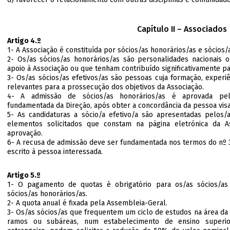
Capítulo II – Associados
Artigo 4.º
1- A Associação é constituída por sócios/as honorários/as e sócios/a
2- Os/as sócios/as honorários/as são personalidades nacionais
apoio à Associação ou que tenham contribuído significativamente pa
3- Os/as sócios/as efetivos/as são pessoas cuja formação, experiê
relevantes para a prossecução dos objetivos da Associação.
4- A admissão de sócios/as honorários/as é aprovada pel
fundamentada da Direção, após obter a concordância da pessoa visa
5- As candidaturas a sócio/a efetivo/a são apresentadas pelos/
elementos solicitados que constam na página eletrónica da A
aprovação.
6- A recusa de admissão deve ser fundamentada nos termos do nº 
escrito à pessoa interessada.
Artigo 5.º
1- O pagamento de quotas é obrigatório para os/as sócios/as e
sócios/as honorários/as.
2- A quota anual é fixada pela Assembleia-Geral.
3- Os/as sócios/as que frequentem um ciclo de estudos na área da 
ramos ou subáreas, num estabelecimento de ensino superior