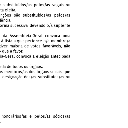
 substituídos/as pelos/as vogais ou
a eleita.
ções são substituídos/as pelos/as
ência.
forma sucessiva, devendo o/a suplente
e da Assembleia-Geral convoca uma
o à lista a que pertence o/a membro/a
iver maioria de votos favoráveis, não
 que a favor.
a-Geral convoca a eleição antecipada
ada de todos os órgãos.
s/as membros/as dos órgãos sociais que
 designação dos/as substitutos/as ou
honorários/as e pelos/as sócios/as
.