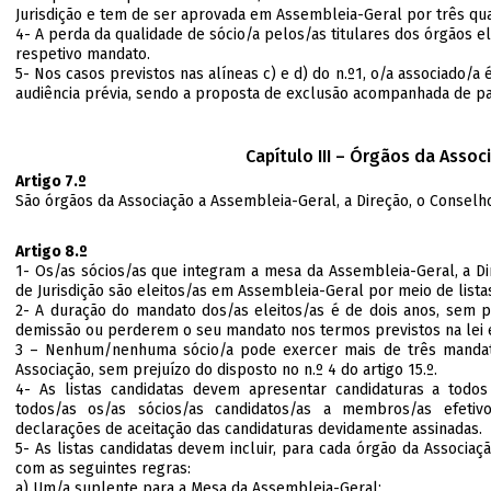
Jurisdição e tem de ser aprovada em Assembleia-Geral por três q
4- A perda da qualidade de sócio/a pelos/as titulares dos órgãos el
respetivo mandato.
5- Nos casos previstos nas alíneas c) e d) do n.º1, o/a associado/a 
audiência prévia, sendo a proposta de exclusão acompanhada de pa
Capítulo III – Órgãos da Assoc
Artigo 7.º
São órgãos da Associação a Assembleia-Geral, a Direção, o Conselho 
Artigo 8.º
1- Os/as sócios/as que integram a mesa da Assembleia-Geral, a Di
de Jurisdição são eleitos/as em Assembleia-Geral por meio de lista
2- A duração do mandato dos/as eleitos/as é de dois anos, sem 
demissão ou perderem o seu mandato nos termos previstos na lei e
3 – Nenhum/nenhuma sócio/a pode exercer mais de três manda
Associação, sem prejuízo do disposto no n.º 4 do artigo 15.º.
4- As listas candidatas devem apresentar candidaturas a todos 
todos/as os/as sócios/as candidatos/as a membros/as efetiv
declarações de aceitação das candidaturas devidamente assinadas.
5- As listas candidatas devem incluir, para cada órgão da Associaç
com as seguintes regras:
a) Um/a suplente para a Mesa da Assembleia-Geral;