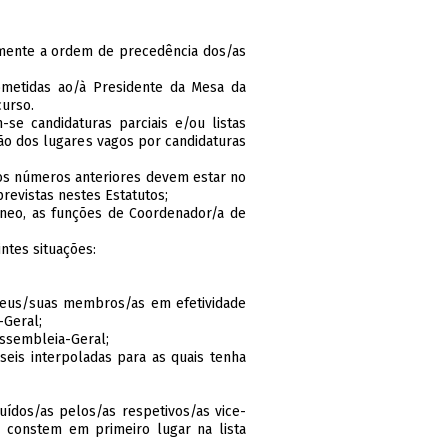
samente a ordem de precedência dos/as
bmetidas ao/à Presidente da Mesa da
curso.
se candidaturas parciais e/ou listas
o dos lugares vagos por candidaturas
nos números anteriores devem estar no
revistas nestes Estatutos;
neo, as funções de Coordenador/a de
ntes situações:
 seus/suas membros/as em efetividade
-Geral;
Assembleia-Geral;
 seis interpoladas para as quais tenha
ídos/as pelos/as respetivos/as vice-
e constem em primeiro lugar na lista