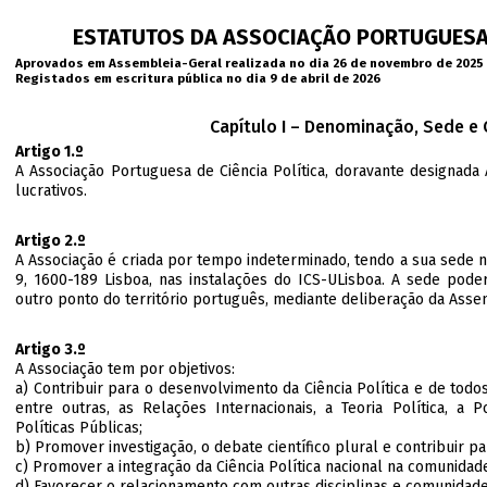
ESTATUTOS DA ASSOCIAÇÃO PORTUGUESA 
Aprovados em Assembleia-Geral realizada no dia 26 de novembro de 2025
Registados em escritura pública no dia 9 de abril de 2026
Capítulo I – Denominação, Sede e 
Artigo 1.º
A Associação Portuguesa de Ciência Política, doravante designada
lucrativos.
Artigo 2.º
A Associação é criada por tempo indeterminado, tendo a sua sede n
9, 1600-189 Lisboa, nas instalações do ICS-ULisboa. A sede poder
outro ponto do território português, mediante deliberação da Asse
Artigo 3.º
A Associação tem por objetivos:
a) Contribuir para o desenvolvimento da Ciência Política e de todo
entre outras, as Relações Internacionais, a Teoria Política, a 
Políticas Públicas;
b) Promover investigação, o debate científico plural e contribuir p
c) Promover a integração da Ciência Política nacional na comunidade
d) Favorecer o relacionamento com outras disciplinas e comunidades 