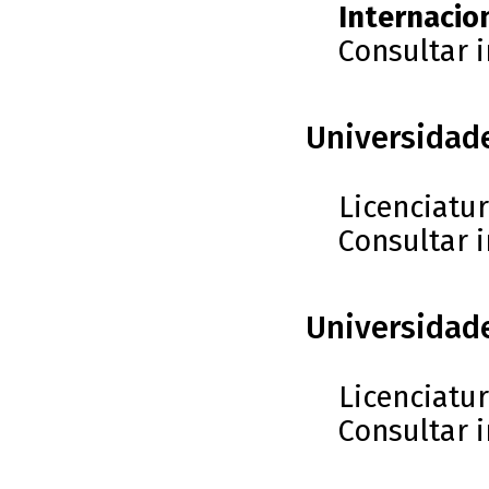
Internacio
Consultar 
Universidade
Licenciatu
Consultar 
Universidad
Licenciatu
Consultar 