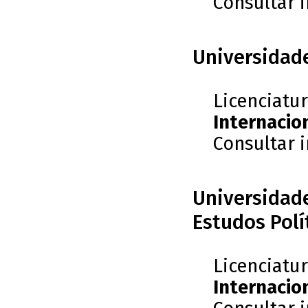
Consultar 
Universidade
Licenciatu
Internacio
Consultar 
Universidade
Estudos Polí
Licenciatu
Internacio