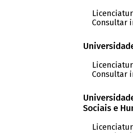
Licenciatu
Consultar 
Universidad
Licenciatu
Consultar 
Universidade
Sociais e H
Licenciatu