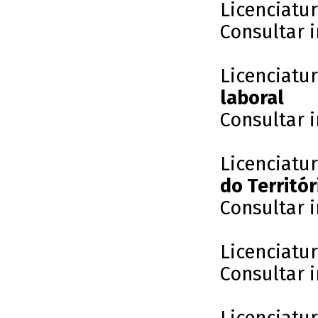
Licenciatu
Consultar 
Licenciatu
laboral
Consultar 
Licenciatu
do Territór
Consultar 
Licenciatu
Consultar 