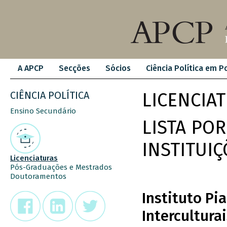
A APCP
Secções
Sócios
Ciência Política em P
CIÊNCIA POLÍTICA
LICENCIA
Ensino Secundário
LISTA PO
INSTITUIÇ
Licenciaturas
Pós-Graduações e Mestrados
Doutoramentos
Instituto Pi
Intercultura