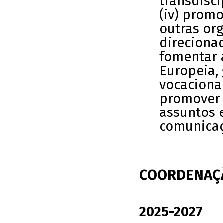
transdisc
(iv) prom
outras org
direcionad
fomentar 
Europeia, 
vocaciona
promover 
assuntos 
comunicaç
COORDENAÇÃ
2025-2027