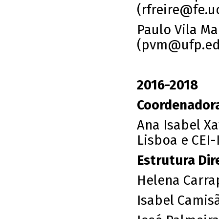
(
rfreire@fe.u
Paulo Vila Ma
(
pvm@ufp.ed
2016-2018
Coordenadora
Ana Isabel Xav
Lisboa e CEI-
Estrutura Dir
Helena Carrap
Isabel Camis