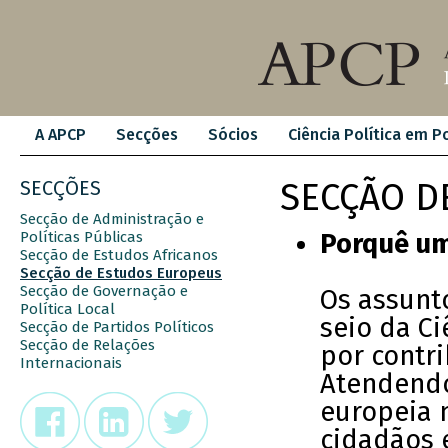
A APCP
Secções
Sócios
Ciência Política em P
SECÇÕES
SECÇÃO D
Secção de Administração e
Políticas Públicas
Porquê um
Secção de Estudos Africanos
Secção de Estudos Europeus
Secção de Governação e
Os assunt
Política Local
seio da Ci
Secção de Partidos Políticos
Secção de Relações
por contri
Internacionais
Atendendo
europeia n
cidadãos 