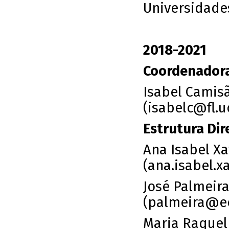
Universidade
2018-2021
Coordenadora
Isabel Camis
(isabelc@fl.u
Estrutura Dir
Ana Isabel Xav
(
ana.isabel.x
José Palmeir
(
palmeira@e
Maria Raquel 