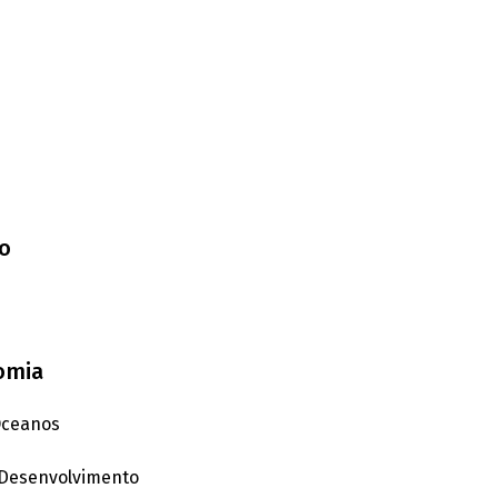
to
omia
 Oceanos
e Desenvolvimento