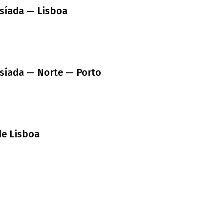
usíada — Lisboa
usíada — Norte — Porto
de Lisboa