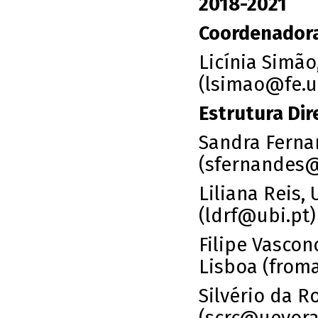
2018-2021
Coordenadora
Licínia Simã
(lsimao@fe.u
Estrutura Dire
Sandra Ferna
(sfernandes
Liliana Reis,
(ldrf@ubi.pt)
Filipe Vasco
Lisboa (fro
Silvério da 