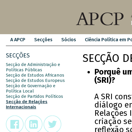
A APCP
Secções
Sócios
Ciência Política em P
SECÇÕES
SECÇÃO D
Secção de Administração e
Políticas Públicas
Porquê um
Secção de Estudos Africanos
(SRI)?
Secção de Estudos Europeus
Secção de Governação e
Política Local
A SRI con
Secção de Partidos Políticos
Secção de Relações
diálogo en
Internacionais
Relações 
criação s
reflexão s